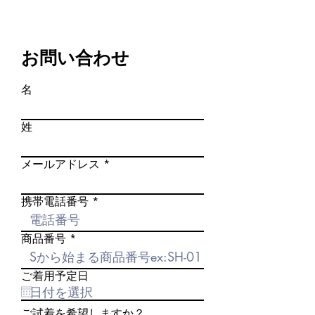
ご返却に関して
ル（自動配信）
３．初期不良時の対応方針
寄って異なります）
商品番号を必ずご入力下さい
お届けした商品が不良の場合、ご注
１．ご着用の翌日にご返却手続き
↓
文いただいた商品と異なる場合等、
ご来店（ご郵送）の際にお渡しする
３．お問合わせ回答メール（当店よ
お問い合わせ
至急ご連絡頂きますよう
着物バッグにレンタル品一式を入
り配信）
お願い致します。即日、正しい商品
れ、
お問合わせ内容を確認の上、ご回答
をお送りいたします。
名
同封のビニール袋の入れて下さい
させて頂きます。
※レンタル商品の性格上、商品その
（配送時の雨避けの為）
お問合わせ内容によって数日お時間
ものの多少の不都合はご容赦願いま
姓
頂く場合がございます。
す
２．伝票記入
↓
例：若干のシミ・使用感など
同封の伝票（着払）
４．ご予約確定メール（当店配信）
メールアドレス
に必要事項をご記入の上
バッグに貼り付けて下さい
携帯電話番号
３．ご発送
商品番号
ご着用予定日
ご試着を希望しますか？