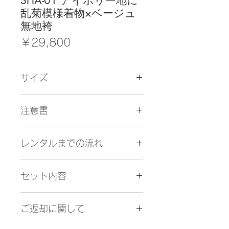
SHA-01 アイボリー地に
乱菊模様着物×ベージュ
無地袴
価
￥29,800
格
サイズ
●着物 身丈165㎝
注意書
裄丈68㎝
袖丈78㎝
１．お使いのモニターによって見え
レンタルまでの流れ
方が異なる場合がございます。
●袴 袴下丈 M寸91㎝
L寸95㎝
１．お問合わせ（お客様）
２．紛失、盗難が発生した場合は商
【対応身長】
セット内容
商品ページにあります【この商品に
品の弁償料金をご請求致します
M寸(お草履) 150～155㎝
ついて問い合わせる】ボタンを押し
商品として修復不可能な場合、汚物
L寸(お草履) 156～160㎝
着物、長襦袢、袴、半幅帯、肌着、
必要事項をご入力頂き、送信下さい
での汚れ、臭いは商品自体を買い取
＊ブーツ着用対応身長＋10㎝〜15
ご返却に関して
腰紐、伊達締め、足袋、帯板、衿芯
↓
り頂く事となります。
㎝位
草履又はブーツ
２．お問合わせメール送信確認メー
（ブーツのヒール、レッグの長さに