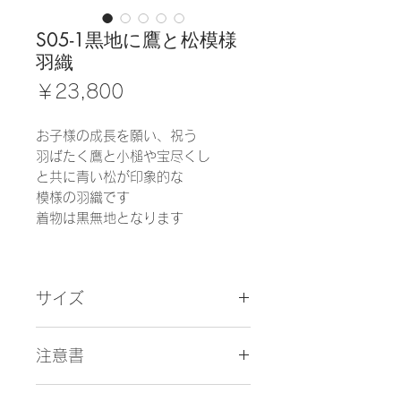
S05-1黒地に鷹と松模様
羽織
価
￥23,800
格
お子様の成長を願い、祝う
羽ばたく鷹と小槌や宝尽くし
と共に青い松が印象的な
模様の羽織です
着物は黒無地となります
サイズ
【対応身長】115cm〜130cm位
注意書
⚪︎羽織裄丈45㎝〜51cm位迄
肩揚げにて裄丈の調節可能です
１．お使いのモニターによって見え
(肩揚げ無し55.5cm)