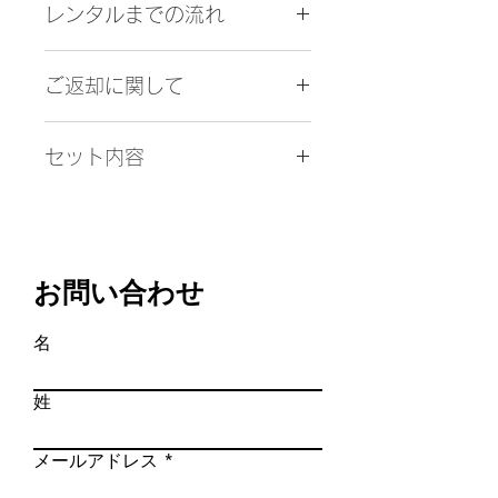
レンタルまでの流れ
方が異なる場合がございます。
⚪︎羽織丈68㎝
⚪︎袖丈55.5㎝
１．お問合わせ（お客様）
２．紛失、盗難が発生した場合は商
⚪︎袴丈55㎝ 60㎝ 2サイズのご
ご返却に関して
品の弁償料金をご請求致します
用意があります
【この商品について問い合わせる】
商品として修復不可能な場合、汚物
１．ご着用の翌日にご返却手続き
に必要事項をご入力頂き
での汚れ、臭いは商品自体を買い取
※サイズの測り方はこちら
セット内容
ご来店の際にお渡しする着物バッグ
送信下さい
り頂く事となります。
に
※商品名の前にあるSから始まる
着物、長襦袢、羽織、
レンタル品一式を入れ、
アルファベットと数字の
３．初期不良時の対応方針
袴、角帯、懐剣、お守り
同封のビニール袋の入れて下さい
商品番号を必ずご入力下さい
お届けした商品が不良の場合、ご注
扇子、羽織紐、
（配送時の雨避けの為）
↓
文いただいた商品と異なる場合等、
雪駄、足袋、腰紐
２．お問合わせメール送信確認メー
お問い合わせ
至急ご連絡頂きますよう
(肌着はご自身の
２．伝票記入
ル（自動配信）
お願い致します。即日、正しい商品
タンクトップ等をご利用下さい)
同封の伝票（着払）
↓
をお送りいたします。
名
に必要事項をご記入の上
３．お問合わせ回答メール（当店よ
※レンタル商品の性格上、商品その
バッグに貼り付けて下さい
り配信）
ものの多少の不都合はご容赦願いま
姓
お問合わせ内容を確認の上、ご回答
す
３．ご発送
させて頂きます。
例：若干のシミ・使用感など
お問合わせ内容によって数日お時間
メールアドレス
頂く場合がございます。