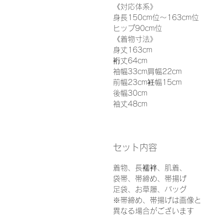
《対応体系》
身長150cm位〜163cm位
ヒップ90cm位
《着物寸法》
身丈163cm
裄丈64cm
袖幅33cm肩幅22cm
前幅23cm衽幅15cm
後幅30cm
袖丈48cm
セット内容
着物、長襦袢、肌着、
袋帯、帯締め、帯揚げ
足袋、お草履、バッグ
※帯締め、帯揚げは画像と
異なる場合がございます