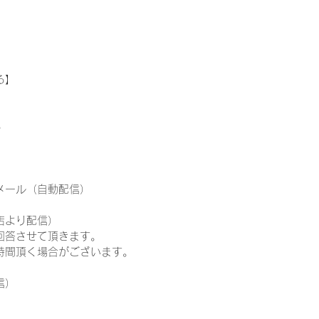
る】
る
メール（自動配信）
店より配信）
回答させて頂きます。
時間頂く場合がございます。
信）