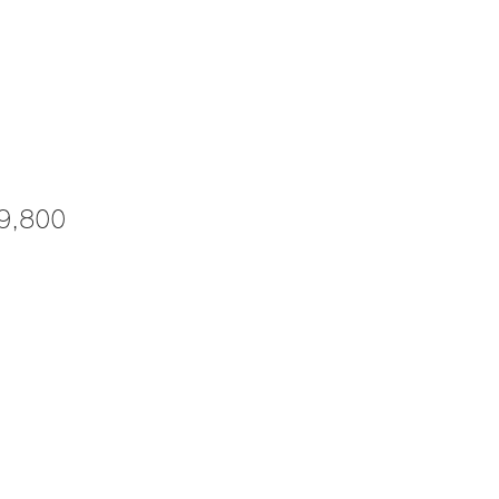
価
9,800
格