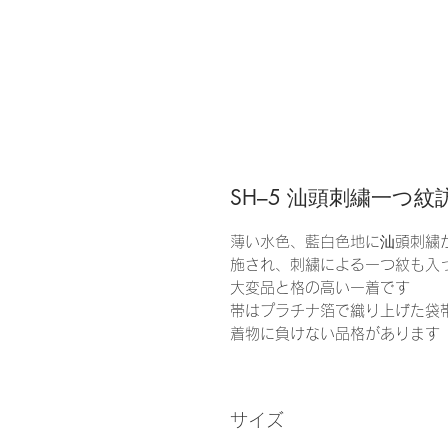
SH–5 汕頭刺繍一つ紋
薄い水色、藍白色地に汕頭刺繍
施され、刺繍による一つ紋も入
大変品と格の高い一着です
帯はプラチナ箔で織り上げた袋
着物に負けない品格があります
サイズ