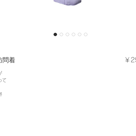
訪問着
￥2
が
って
帯